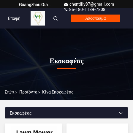
chentilly87@gmail.com
Guangzhou Qianyuan Construction Machinery Co,.LTD
86-180-1189-7808
Επαφή
Greek
Απόσπασμα
Εκσκαφέας
Σπίτι
>
Προϊόντα
>
Κίνα Εκσκαφέας
Εκσκαφέας