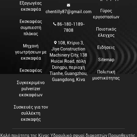
Εξαγωγέας
εκσκαφέα
Γύρος
chentilly87@gmail.com
εργοστασίων
Εκσκαφέας
86-180-1189-
συμπιεστή
Ποιοτικός
7808
πλάκας
έλεγχος
108, Κτίριο 3,
Μηχανή
Ειδήσεις
Jiye Construction
γεωτρήσεων με
Machinery City, 138
εκσκαφέα
Sitemap
Huicai Road, πόλη
Dongpu, περιοχή
Εκσκαφέας
Πολιτική
Tianhe, Guangzhou,
μυστικότητας
Guangdong, Κίνα
Συγκεκριμένο
pulverizer
εκσκαφέων
Συσκευές για τον
συλλέκτη
εκσκαφής
Καλή ποιότητα της Κίνας Υδραυλικό σφυρί διακοπτών Προμηθευτής.