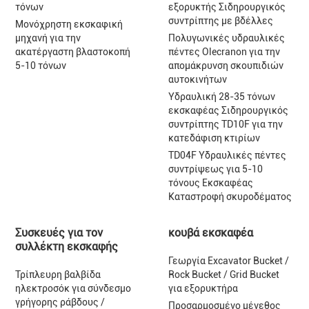
τόνων
εξορυκτής Σιδηρουργικός
συντρίπτης με βδέλλες
Μονόχρηστη εκσκαφική
μηχανή για την
Πολυγωνικές υδραυλικές
ακατέργαστη βλαστοκοπή
πέντες Olecranon για την
5-10 τόνων
απομάκρυνση σκουπιδιών
αυτοκινήτων
Υδραυλική 28-35 τόνων
εκσκαφέας Σιδηρουργικός
συντρίπτης TD10F για την
κατεδάφιση κτιρίων
TD04F Υδραυλικές πέντες
συντρίψεως για 5-10
τόνους Εκσκαφέας
Καταστροφή σκυροδέματος
Συσκευές για τον
κουβά εκσκαφέα
συλλέκτη εκσκαφής
Γεωργία Excavator Bucket /
Τρίπλευρη βαλβίδα
Rock Bucket / Grid Bucket
ηλεκτροσόκ για σύνδεσμο
για εξορυκτήρα
γρήγορης ράβδους /
Προσαρμοσμένο μέγεθος