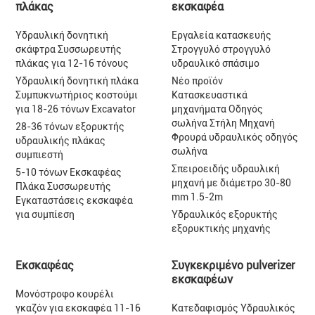
πλάκας
εκσκαφέα
Υδραυλική δονητική
Εργαλεία κατασκευής
σκάφτρα Συσσωρευτής
Στρογγυλό στρογγυλό
πλάκας για 12-16 τόνους
υδραυλικό σπάσιμο
Υδραυλική δονητική πλάκα
Νέο προϊόν
Συμπυκνωτήριος κοστούμι
Κατασκευαστικά
για 18-26 τόνων Excavator
μηχανήματα Οδηγός
σωλήνα Στήλη Μηχανή
28-36 τόνων εξορυκτής
Φρουρά υδραυλικός οδηγός
υδραυλικής πλάκας
σωλήνα
συμπιεστή
Σπειροειδής υδραυλική
5-10 τόνων Εκσκαφέας
μηχανή με διάμετρο 30-80
Πλάκα Συσσωρευτής
mm 1.5-2m
Εγκαταστάσεις εκσκαφέα
για συμπίεση
Υδραυλικός εξορυκτής
εξορυκτικής μηχανής
Εκσκαφέας
Συγκεκριμένο pulverizer
εκσκαφέων
Μονόστροφο κουρέλι
γκαζόν για εκσκαφέα 11-16
Κατεδαφισμός Υδραυλικός