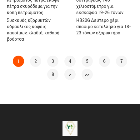
πετρώματος πέτρα έκοψε
συντρίψεως 140
πέτρα σκυρόδεμα για την
χιλιοστόμετρο για
κοπή πετρώματος
εκσκαφέα 19-26 τόνων
Συσκευές εξορυκτών
HB20G Δεύτερο χέρι
υδραυλικές κόψεις
σπάσιμο κατάλληλο για 18-
καυσίμων, κλαδιά, καθαρή
23 τόνων εξορυκτήρα
βούρτσα
1
2
3
4
5
6
7
8
>
>>