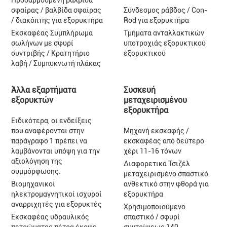
Προσαρμοσμένη βαλβίδα
σφαίρας / βαλβίδα σφαίρας
Σύνδεσμος ράβδος / Con-
/ διακόπτης για εξορυκτήρα
Rod για εξορυκτήρα
Εκσκαφέας Συμπλήρωμα
Τμήματα ανταλλακτικών
σωλήνων με σφυρί
υποτροχιάς εξορυκτικού
συντριβής / Κρατητήριο
εξορυκτικού
λαβή / Συμπυκνωτή πλάκας
Άλλα εξαρτήματα
Συσκευή
εξορυκτών
μεταχειρισμένου
εξορυκτήρα
Ειδικότερα, οι ενδείξεις
που αναφέρονται στην
Μηχανή εκσκαφής /
παράγραφο 1 πρέπει να
εκσκαφέας από δεύτερο
λαμβάνονται υπόψη για την
χέρι 11-16 τόνων
αξιολόγηση της
Διαφορετικά Τσιζέλ
συμμόρφωσης.
μεταχειρισμένο σπαστικό
Βιομηχανικοί
ανθεκτικό στην φθορά για
ηλεκτρομαγνητικοί ισχυροί
εξορυκτήρα
αναρριχητές για εξορυκτές
Χρησιμοποιούμενο
Εκσκαφέας υδραυλικός
σπαστικό / σφυρί