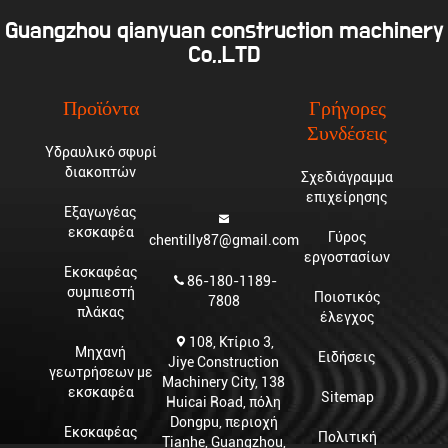
Guangzhou qianyuan construction machinery
Co,.LTD
Προϊόντα
Γρήγορες
Συνδέσεις
Υδραυλικό σφυρί
διακοπτών
Σχεδιάγραμμα
επιχείρησης
Εξαγωγέας
εκσκαφέα
Γύρος
chentilly87@gmail.com
εργοστασίων
Εκσκαφέας
86-180-1189-
συμπιεστή
Ποιοτικός
7808
πλάκας
έλεγχος
108, Κτίριο 3,
Μηχανή
Ειδήσεις
Jiye Construction
γεωτρήσεων με
Machinery City, 138
εκσκαφέα
Sitemap
Huicai Road, πόλη
Dongpu, περιοχή
Εκσκαφέας
Πολιτική
Tianhe, Guangzhou,