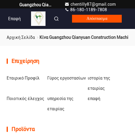
chentilly87@gmail.com
Guangzhou Qianyuan Construction Machinery Co,.LTD
86-180-1189-7808
Επαφή
Greek
Απόσπασμα
Αρχική Σελίδα
Κίνα Guangzhou Qianyuan Construction Machiner
Επιχείρηση
Εταιρικό Προφίλ
Γύρος εργοστασίων
ιστορία της
εταιρίας
Ποιοτικός έλεγχος
υπηρεσία της
επαφή
εταιρίας
Προϊόντα