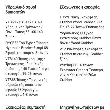
Υδραυλικό σφυρί
Εξαγωγέας εκσκαφέα
διακοπτών
Πέντε Νύκη Εκσκαφέας
YTB68 YTB100 YTB140
Grabber Wood Grabber Suit
Υδραυλικός Τρίγωνος /
Για 17-22 Τόνων Εκσκαφέας
Πάνω Τύπος 68 100 140
Υδραυλικός έλεγχος
Σίσελ
εκσκαφέας Grabber Πέντε
QYGB68 Top Type / Triangle
δόντια Wood Grabber
Hydraulic Breaker Σφυρί 68
Δύο κυλίνδρες εκσκαφέας
Σφυρί, κοστούμι 4-8 τόνων
Grabber πέντε νύχι Grabber
YTB140 Τύπος κορυφής /
ξύλο
Τριγωνικός υδραυλικός
WuYing 11-16 τόνων
σπάσιμος 140 Σφαιρίδιο για
Excavator Grabber Τέσσερα
εκσκαφέα 19-26 τόνων
νύχια Κρατώντας ξύλο
YTB68 Τύπος / Τριγωνικός
Grabber
υδραυλικός σπαστικός
σφυρίς 68 Σφυρί για
εκσκαφέα 4-8 τόνων
Εκσκαφέας συμπιεστή
Μηχανή γεωτρήσεων με