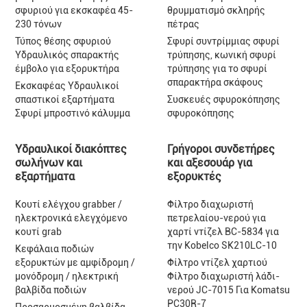
σφυριού για εκσκαφέα 45-
θρυμματισμό σκληρής
230 τόνων
πέτρας
Τύπος θέσης σφυριού
Σφυρί συντρίμμιας σφυρί
Υδραυλικός σπαρακτής
τρύπησης, κωνική σφυρί
έμβολο για εξορυκτήρα
τρύπησης για το σφυρί
σπαρακτήρα σκάφους
Εκσκαφέας Υδραυλικοί
σπαστικοί εξαρτήματα
Συσκευές σφυροκόπησης
Σφυρί μπροστινό κάλυμμα
σφυροκόπησης
Υδραυλικοί διακόπτες
Γρήγοροι συνδετήρες
σωλήνων και
και αξεσουάρ για
εξαρτήματα
εξορυκτές
Κουτί ελέγχου grabber /
Φίλτρο διαχωριστή
ηλεκτρονικά ελεγχόμενο
πετρελαίου-νερού για
κουτί grab
χαρτί ντίζελ BC-5834 για
την Kobelco SK210LC-10
Κεφάλαια ποδιών
εξορυκτών με αμφίδρομη /
Φίλτρο ντίζελ χαρτιού
μονόδρομη / ηλεκτρική
Φίλτρο διαχωριστή λάδι-
βαλβίδα ποδιών
νερού JC-7015 Για Komatsu
PC30R-7