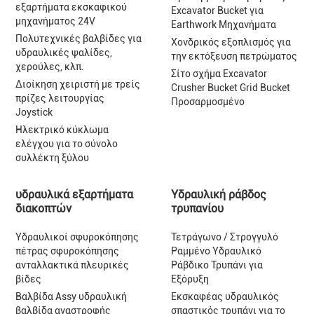
εξαρτήματα εκσκαφικού
Excavator Bucket για
μηχανήματος 24V
Earthwork Μηχανήματα
Πολυτεχνικές βαλβίδες για
Χονδρικός εξοπλισμός για
υδραυλικές ψαλίδες,
την εκτόξευση πετρώματος
χερούλες, κλπ.
Σίτο σχήμα Excavator
Διοίκηση χειριστή με τρείς
Crusher Bucket Grid Bucket
πρίζες λειτουργίας
Προσαρμοσμένο
Joystick
Ηλεκτρικό κύκλωμα
ελέγχου για το σύνολο
συλλέκτη ξύλου
υδραυλικά εξαρτήματα
Υδραυλική ράβδος
διακοπτών
τρυπανίου
Υδραυλικοί σφυροκόπησης
Τετράγωνο / Στρογγυλό
πέτρας σφυροκόπησης
Ραμμένο Υδραυλικό
ανταλλακτικά πλευρικές
Ράβδικο Τρυπάνι για
βίδες
Εξόρυξη
Βαλβίδα Assy υδραυλική
Εκσκαφέας υδραυλικός
βαλβίδα αναστροφής
σπαστικός τρυπάνι για το