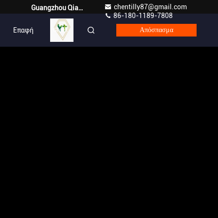
chentilly87@gmail.com
Guangzhou Qianyuan Construction Machinery Co,.LTD
86-180-1189-7808
Επαφή
Greek
Απόσπασμα