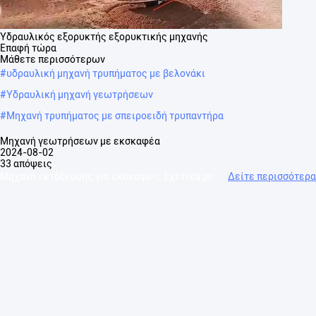
Υδραυλικός εξορυκτής εξορυκτικής μηχανής
Επαφή τώρα
Μάθετε περισσότερων
#
υδραυλική μηχανή τρυπήματος με βελονάκι
#
Υδραυλική μηχανή γεωτρήσεων
#
Μηχανή τρυπήματος με σπειροειδή τρυπαντήρα
Μηχανή γεωτρήσεων με εκσκαφέα
2024-08-02
33 απόψεις
Μηχανή εκτόξευσης για εκσκαφείς Σχετικά με
Δείτε περισσότερα
εμάς: Η εταιρεία μας ακολουθεί τις βασικές αξίες της
"Αποτελεσματικότητα πρώτα, τεχνολογία κορυφαία", ακολουθεί την
τεχνολογική καινοτομία και τη διαχείριση,...
Δείτε περισσότερα
Μηνύματα επισκέπτη
Αφήστε ένα μήνυμα