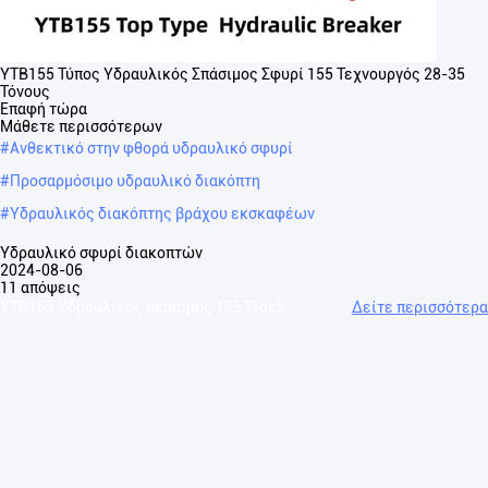
ΥΤΒ155 Τύπος Υδραυλικός Σπάσιμος Σφυρί 155 Τεχνουργός 28-35
Τόνους
Επαφή τώρα
Μάθετε περισσότερων
#
Ανθεκτικό στην φθορά υδραυλικό σφυρί
#
Προσαρμόσιμο υδραυλικό διακόπτη
#
Υδραυλικός διακόπτης βράχου εκσκαφέων
Υδραυλικό σφυρί διακοπτών
2024-08-06
11 απόψεις
ΥΤΒ155 Υδραυλικός σπάσιμος 155 Σίσελ,
Δείτε περισσότερα
κοστούμι 28-35 τόνων YTB155 Τύπος κορυφής / Τριγωνικός
υδραυλικός διακόπτης ΤΟ ΠΑΡΑΓΜΑ ΤΟΥ ΤΥΠΟΥ HΥΔΡΟΥΛΙΚΟ
ΚΑΤΑΡΑΣΤΟ Άρθρο/Μοντέλο Μονάδα YTB45Τ YTB68/70Τ YTB75Τ ...
Δείτε περισσότερα
Μηνύματα επισκέπτη
Αφήστε ένα μήνυμα