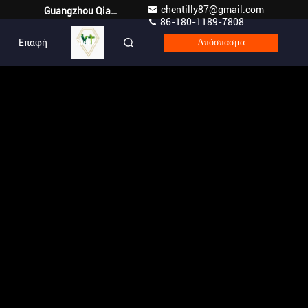
chentilly87@gmail.com
Guangzhou Qianyuan Construction Machinery Co,.LTD
86-180-1189-7808
Επαφή
Greek
Απόσπασμα