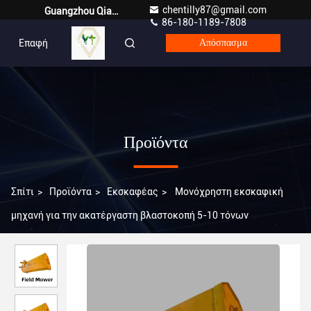
chentilly87@gmail.com
Guangzhou Qianyuan Construction Machinery Co,.LTD
86-180-1189-7808
Επαφή
Greek
Απόσπασμα
Προϊόντα
Σπίτι
>
Προϊόντα
>
Εκσκαφέας
>
Μονόχρηστη εκσκαφική
μηχανή για την ακατέργαστη βλαστοκοπή 5-10 τόνων