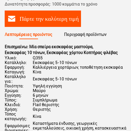
Δυνατότητα προσφοράς: 1000 κομμάτια το χρόνο
Πάρτε την καλύτερη τιμή
Λεπτομέρειες προιόντος
Περιγραφή προϊόντων
Επισημαίνω:
Μία σπείρα εκσκαφέας μαστούρα
,
Εκσκαφέας 10 τόνων
,
Εκσκαφέας χόρτου Κοπτήρας φλέβας
Υλικό:
Q355
Κατάλληλο:
Εκσκαφέας 5-10 τόνων
Εφαρμογή:
Καλλιέργεια χορτάριων, τοποθέτηση εκσκαφέα
Καταγωγή:
Κίνα
Κατάλληλο
Εκσκαφέας 5-10 τόνων
για::
Ποιότητα:
Υψηλή εγγύηση
Χρώμα:
Μαύρο
Εγγύηση:
6 μηνών
Τύπος:
Συμπλήρωμα
Κλειδιά:
Flail θεριστής
Χρήση:
Θεριστής
Τόπος
Κίνα
καταγωγής:
Καταστήματα ένδυσης, γεωργικές
Εφαρμόσιμες
εκμεταλλεύσεις, οικιακή χρήση, κατασκευαστικά
βιομηχανίες: