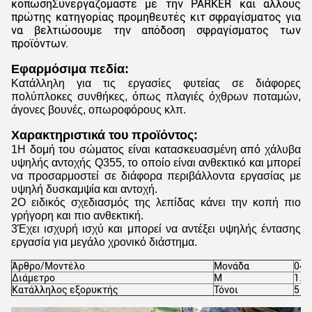
κόπωσηΣυνεργαζόμαστε με την PARKER και άλλους
πρώτης κατηγορίας προμηθευτές κιτ σφραγίσματος για
να βελτιώσουμε την απόδοση σφραγίσματος των
προϊόντων.
Εφαρμόσιμα πεδία:
Κατάλληλη για τις εργασίες φυτείας σε διάφορες
πολύπλοκες συνθήκες, όπως πλαγιές όχθρων ποταμών,
άγονες βουνές, οπωροφόρους κλπ.
Χαρακτηριστικά του προϊόντος:
1Η δομή του σώματος είναι κατασκευασμένη από χάλυβα
υψηλής αντοχής Q355, το οποίο είναι ανθεκτικό και μπορεί
να προσαρμοστεί σε διάφορα περιβάλλοντα εργασίας με
υψηλή δυσκαμψία και αντοχή.
2Ο ειδικός σχεδιασμός της λεπίδας κάνει την κοπή πιο
γρήγορη και πιο ανθεκτική.
3Έχει ισχυρή ισχύ και μπορεί να αντέξει υψηλής έντασης
εργασία για μεγάλο χρονικό διάστημα.
Άρθρο/Μοντέλο
Μονάδα
04 
Διάμετρο
Μ
1.2
Κατάλληλος εξορυκτής
Τόνοι
5 έ