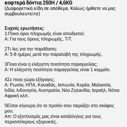
κοφτερά δόντια 250H / 4,6KG
(Διαφορετικά είδη σε απόθεμα. Καλώς ήρθατε να μας
συμβουλευτείτε)
Συχνές ερωτήσεις:
1
:
Ποιοι όροι πληρωμής είναι αποδεκτοί;
Α: Για τους όρους πληρωμής, T/T.
2Τι λες για την παράδοση;
Α: 5-8 ημέρες μετά την παραλαβή της πληρωμής.
3Ποια είναι η ελάχιστη ποσότητα παραγγελίας;
Α: Η ελάχιστη ποσότητα παραγγελίας είναι 1 κομμάτι.
4Σε ποια χώρα εξήγαγες;
Α: Ρωσία, ΗΠΑ, Καναδάς, Ιαπωνία, Κορέα, Μαλαισία,
Ινδία, Ινδονησία, Αυστραλία, Νέα Ζηλανδία, Ισραήλ, Νότια
Αφρική κλπ.
5Είσαι σίγουρη ότι το προϊόν σου ταιριάζει στο σκάφος
μου;
Απ: Ο εξοπλισμός μας είναι κατάλληλος για τους
περισσότερους εξορυκτές.