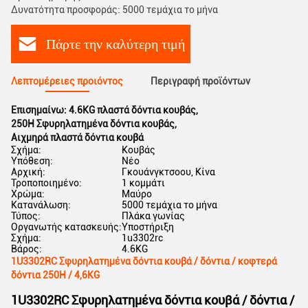
Δυνατότητα προσφοράς: 5000 τεμάχια το μήνα
Πάρτε την καλύτερη τιμή
Λεπτομέρειες προιόντος
Περιγραφή προϊόντων
Επισημαίνω:
4.6KG πλαστά δόντια κουβάς
,
250H Σφυρηλατημένα δόντια κουβάς
,
Αιχμηρά πλαστά δόντια κουβά
Σχήμα:
Κουβάς
Υπόθεση:
Νέο
Αρχική:
Γκουάνγκτσοου, Κίνα
Τροποποιημένο:
1 κομμάτι
Χρώμα:
Μαύρο
Κατανάλωση:
5000 τεμάχια το μήνα
Τύπος:
Πλάκα γωνίας
Οργανωτής κατασκευής:
Υποστήριξη
Σχήμα:
1u3302rc
Βάρος:
4.6KG
1U3302RC Σφυρηλατημένα δόντια κουβά / δόντια / κοφτερά
δόντια 250H / 4,6KG
1U3302RC Σφυρηλατημένα δόντια κουβά / δόντια /