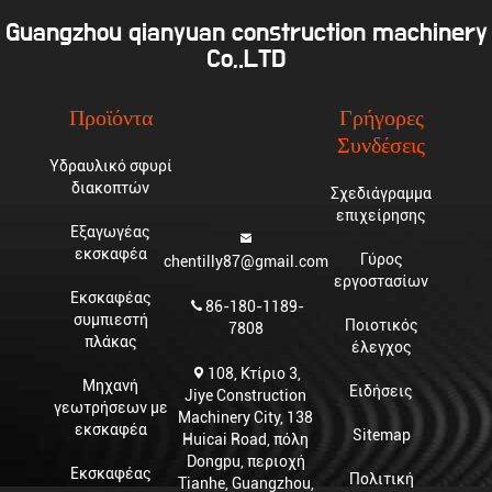
Guangzhou qianyuan construction machinery
Co,.LTD
Προϊόντα
Γρήγορες
Συνδέσεις
Υδραυλικό σφυρί
διακοπτών
Σχεδιάγραμμα
επιχείρησης
Εξαγωγέας
εκσκαφέα
Γύρος
chentilly87@gmail.com
εργοστασίων
Εκσκαφέας
86-180-1189-
συμπιεστή
Ποιοτικός
7808
πλάκας
έλεγχος
108, Κτίριο 3,
Μηχανή
Ειδήσεις
Jiye Construction
γεωτρήσεων με
Machinery City, 138
εκσκαφέα
Sitemap
Huicai Road, πόλη
Dongpu, περιοχή
Εκσκαφέας
Πολιτική
Tianhe, Guangzhou,