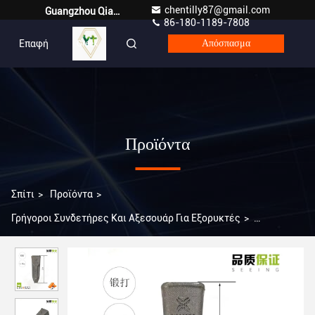
chentilly87@gmail.com
Guangzhou Qianyuan Construction Machinery Co,.LTD
86-180-1189-7808
Επαφή
Greek
Απόσπασμα
Προϊόντα
Σπίτι
>
Προϊόντα
>
Γρήγοροι Συνδετήρες Και Αξεσουάρ Για Εξορυκτές
>
1U3302RC Σφυρηλατημένα δόντια κουβά / δόντια / κοφτερά
δόντια 250H / 4,6KG