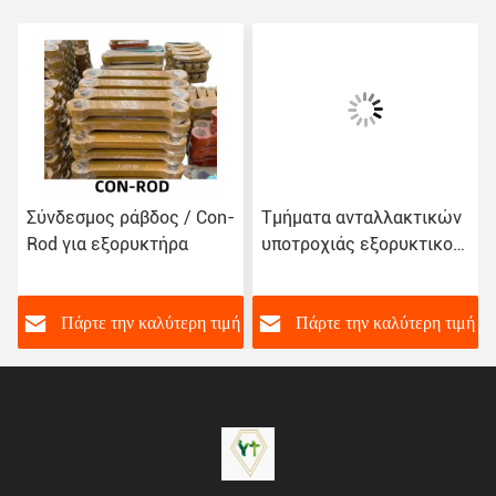
Σύνδεσμος ράβδος / Con-
Τμήματα ανταλλακτικών
Rod για εξορυκτήρα
υποτροχιάς εξορυκτικού
εξορυκτικού
ή
Πάρτε την καλύτερη τιμή
Πάρτε την καλύτερη τιμή