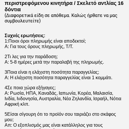
περιστρεφόμενου κινητήρα / Σκελετό αντλίας 16
δόντια
(Διαφορετικά είδη σε απόθεμα. Καλώς ήρθατε να μας
συμβουλευτείτε)
Συχνές ερωτήσεις:
1
:
Ποιοι όροι πληρωμής είναι αποδεκτοί;
Α: Για τους όρους πληρωμής, T/T.
2Τι λες για την παράδοση;
Α: 5-8 ημέρες μετά την παραλαβή της πληρωμής.
3Ποια είναι η ελάχιστη ποσότητα παραγγελίας;
Α: Η ελάχιστη ποσότητα παραγγελίας είναι 1 κομμάτι.
4Σε ποια χώρα εξήγαγες;
Α: Ρωσία, ΗΠΑ, Καναδάς, Ιαπωνία, Κορέα, Μαλαισία,
Ινδία, Ινδονησία, Αυστραλία, Νέα Ζηλανδία, Ισραήλ, Νότια
Αφρική κλπ.
5Είσαι σίγουρη ότι το προϊόν σου ταιριάζει στο σκάφος
μου;
Απ: Ο εξοπλισμός μας είναι κατάλληλος για τους