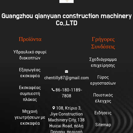
Guangzhou qianyuan construction machinery
Co,.LTD
Προϊόντα
Γρήγορες
Συνδέσεις
Υδραυλικό σφυρί
διακοπτών
Σχεδιάγραμμα
επιχείρησης
Εξαγωγέας
εκσκαφέα
Γύρος
chentilly87@gmail.com
εργοστασίων
Εκσκαφέας
86-180-1189-
συμπιεστή
Ποιοτικός
7808
πλάκας
έλεγχος
108, Κτίριο 3,
Μηχανή
Ειδήσεις
Jiye Construction
γεωτρήσεων με
Machinery City, 138
εκσκαφέα
Sitemap
Huicai Road, πόλη
Dongpu, περιοχή