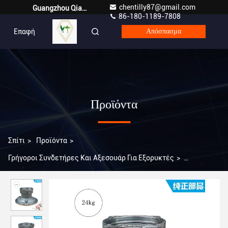
chentilly87@gmail.com
Guangzhou Qianyuan Construction Machinery Co,.LTD
86-180-1189-7808
Επαφή
Greek
Απόσπασμα
Προϊόντα
Σπίτι
>
Προϊόντα
>
Γρήγοροι Συνδετήρες Και Αξεσουάρ Για Εξορυκτές
>
Εφαρμόζεται στο CAT200B Σκελετό περιστρεφόμενου κινητήρα
/ Σκελετό αντλίας 16 δόντια