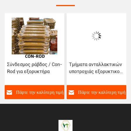
Σύνδεσμος ράβδος / Con-
Τμήματα ανταλλακτικών
Rod για εξορυκτήρα
υποτροχιάς εξορυκτικού
εξορυκτικού
ή
Πάρτε την καλύτερη τιμή
Πάρτε την καλύτερη τιμή