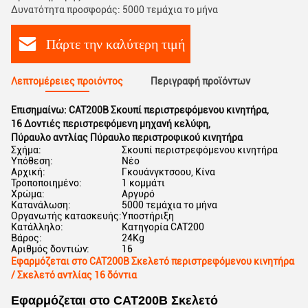
Δυνατότητα προσφοράς: 5000 τεμάχια το μήνα
Πάρτε την καλύτερη τιμή
Λεπτομέρειες προιόντος
Περιγραφή προϊόντων
Επισημαίνω:
CAT200B Σκουπί περιστρεφόμενου κινητήρα
,
16 Δοντιές περιστρεφόμενη μηχανή κελύφη
,
Πύραυλο αντλίας Πύραυλο περιστροφικού κινητήρα
Σχήμα:
Σκουπί περιστρεφόμενου κινητήρα
Υπόθεση:
Νέο
Αρχική:
Γκουάνγκτσοου, Κίνα
Τροποποιημένο:
1 κομμάτι
Χρώμα:
Αργυρό
Κατανάλωση:
5000 τεμάχια το μήνα
Οργανωτής κατασκευής:
Υποστήριξη
Κατάλληλο:
Κατηγορία CAT200
Βάρος:
24Kg
Αριθμός δοντιών:
16
Εφαρμόζεται στο CAT200B Σκελετό περιστρεφόμενου κινητήρα
/ Σκελετό αντλίας 16 δόντια
Εφαρμόζεται στο CAT200B Σκελετό